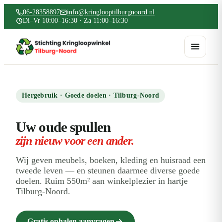
06-28358897
info@kringlooptilburgnoord.nl
Di–Vr 10:00–16:30 · Za 11:00–16:30
Hergebruik · Goede doelen · Tilburg-Noord
Uw oude spullen
zijn nieuw voor een ander.
Wij geven meubels, boeken, kleding en huisraad een
tweede leven — en steunen daarmee diverse goede
doelen. Ruim 550m² aan winkelplezier in hartje
Tilburg-Noord.
Gratis ophalen aanvragen