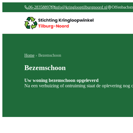
06-28358897
info@kringlooptilburgnoord.nl
Offenbachstr
Home
› Bezemschoon
Bezemschoon
Uw woning bezemschoon opgeleverd
Na een verhuizing of ontruiming staat de oplevering nog 